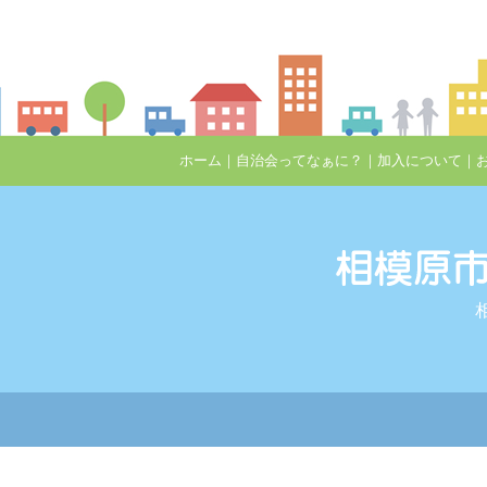
ホーム
｜
自治会ってなぁに？
｜
加入について
｜