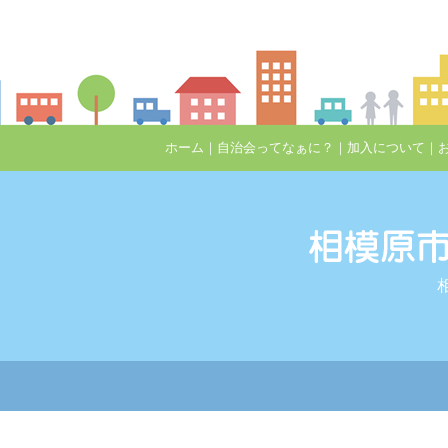
ホーム
｜
自治会ってなぁに？
｜
加入について
｜