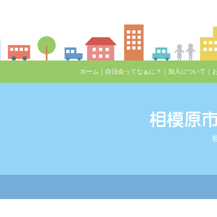
ホーム
｜
自治会ってなぁに？
｜
加入について
｜