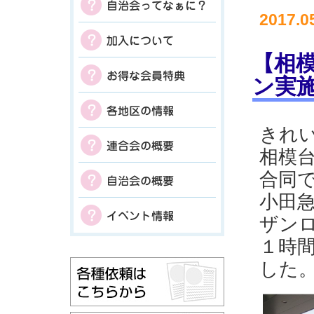
2017.0
【相
ン実
きれ
相模
合同
小田
ザン
１時
した