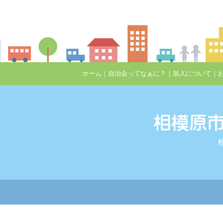
ホーム
｜
自治会ってなぁに？
｜
加入について
｜