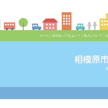
ホーム
｜
自治会ってなぁに？
｜
加入について
｜