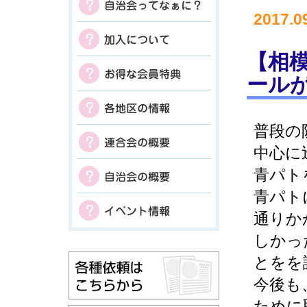
2017.0
【相模
ール
普段の
中心に
青パト
青パト
通りか
しかっ
とをを
今後も
ために