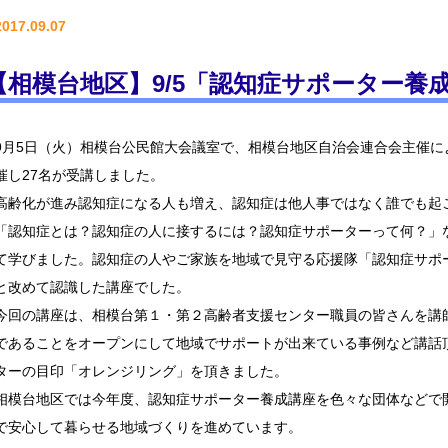
2017.09.07
【相模台地区】9/5「認知症サポーター養
9月5日（火）相模台公民館大会議室で、相模台地区自治会連合会主催
催し27名が受講しました。
高齢化が進み認知症になる人も増え、認知症は他人事ではなく誰でも起
「認知症とは？認知症の人に接するには？認知症サポーターって何？」
て学びました。認知症の人やご家族を地域で見守る応援隊「認知症サポ
と改めて認識した講座でした。
今回の講座は、相模台第１・第２高齢者支援センター職員の皆さんを講
であることをオープンにして地域でサポートが出来ている事例など講話
ターの目印「オレンジリング」を頂きました。
相模台地区では今年度、認知症サポーター養成講座を色々な団体などで
で安心して暮らせる地域づくりを進めています。