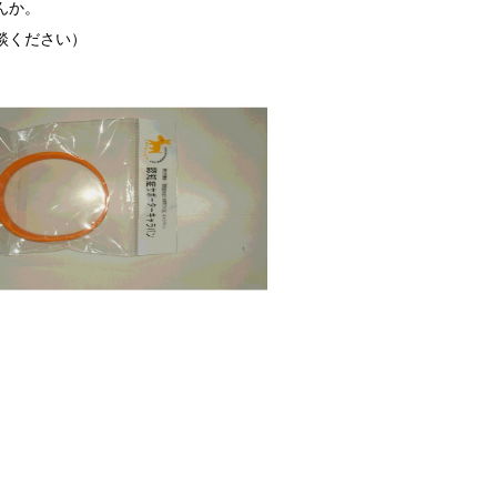
んか。
談ください）