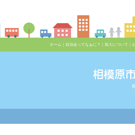
ホーム
｜
自治会ってなぁに？
｜
加入について
｜