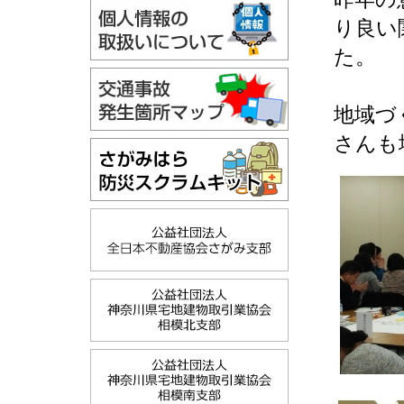
り良い
た。
地域づ
さんも