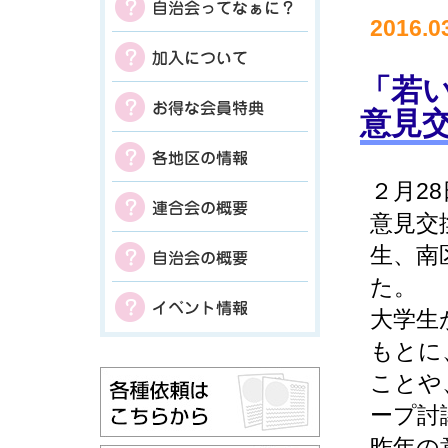
2016.0
「若
意見
２月2
意見交
生、南
た。
大学生
もとに
ことや
ープ討
昨年の