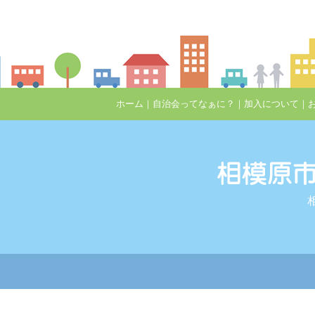
ホーム
｜
自治会ってなぁに？
｜
加入について
｜