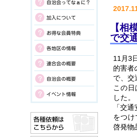
2017.1
【相模
で交
11月
的害者
で、交
この日
した。
「交通
をつけ
啓発物