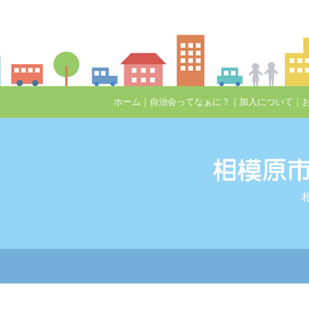
ホーム
｜
自治会ってなぁに？
｜
加入について
｜