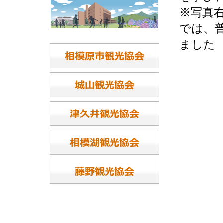
※写真
では、
ました