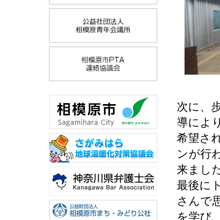
次に、
導によ
希望さ
ンが行
来まし
最後に
さんで
を学び