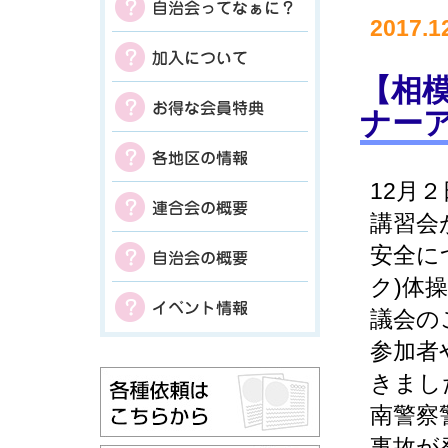
2017.1
【相模
ナー
12月
講習会
安全に
ク)体
議会の
参加者
きまし
南警察
事故が