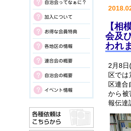
2018.0
【相模
会及
われ
2月8
区では
区連合
から被
報伝達