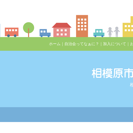
ホーム
｜
自治会ってなぁに？
｜
加入について
｜