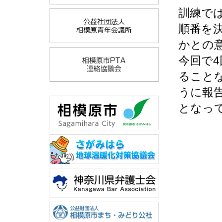
訓練で
順番を
かとの
今回で
ること
うに報
となっ