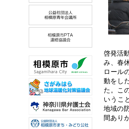
啓発活
み、春
ロール
動をし
た。こ
いうこ
地域の
間あり