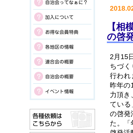
2018.0
【相模
の啓
2月1
ちづく
行われ
昨年の
力頂き
ている
の啓発
た。「
啓発活