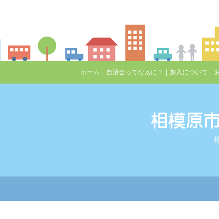
ホーム
｜
自治会ってなぁに？
｜
加入について
｜