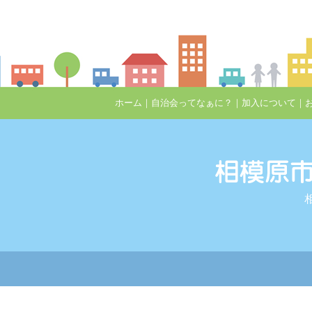
ホーム
｜
自治会ってなぁに？
｜
加入について
｜