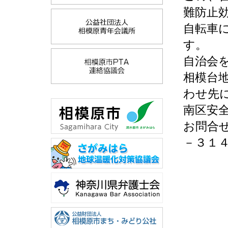
難防止
自転車
す。
自治会
相模台
わせ先
南区安
お問合
－３１