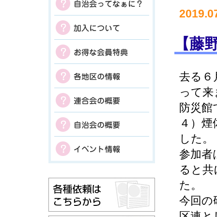
2019.0
【藤
去る６
って来
防災館
４）煙
した。
参加者
ると共
た。
今回の
区連と