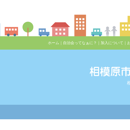
ホーム
｜
自治会ってなぁに？
｜
加入について
｜