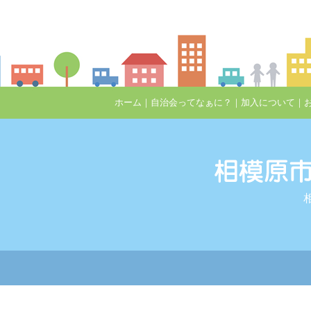
ホーム
｜
自治会ってなぁに？
｜
加入について
｜