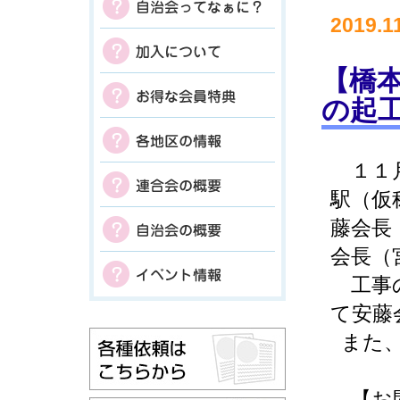
2019.1
【橋
の起
１１月
駅（仮
藤会長
会長（
工事の
て安藤
また、
【お