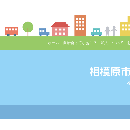
ホーム
｜
自治会ってなぁに？
｜
加入について
｜