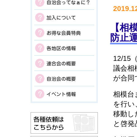
2019.1
【相
防止
12/
議会相
が合同
相模台
を行い
移動し
と啓発