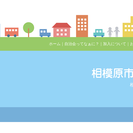
ホーム
｜
自治会ってなぁに？
｜
加入について
｜