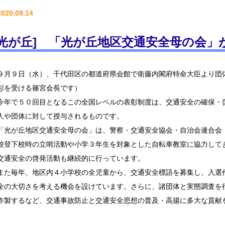
2020.09.14
[光が丘] 「光が丘地区交通安全母の会
９月９日（水）、千代田区の都道府県会館で衛藤内閣府特命大臣より団
彰を受ける篠宮会長です）
今年で５０回目となるこの全国レベルの表彰制度は、交通安全の確保・
人や団体に対して授与されるものです。
「光が丘地区交通安全母の会」は、警察・交通安全協会・自治会連合会
校登下校時の立哨活動や小学３年生を対象とした自転車教室に協力して
交通安全の啓発活動も継続的に行っています。
また毎年、地区内４小学校の全児童から、交通安全標語を募集し、入選
全の大切さを考える機会を設けています。さらに、諸団体と実態調査を
作製するなど、交通事故防止と交通安全思想の普及・高揚に多大な貢献