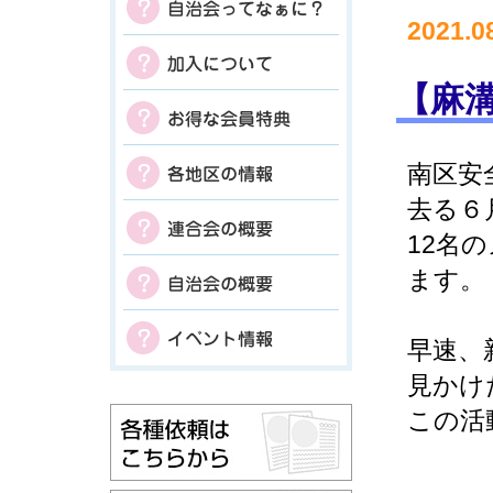
2021.0
【麻
南区安
去る６
12名
ます。
早速、
見かけ
この活