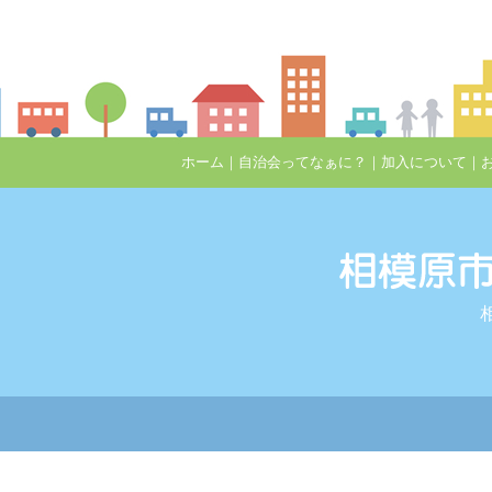
ホーム
｜
自治会ってなぁに？
｜
加入について
｜