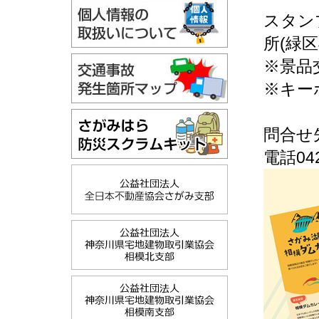
スタン
所(緑
※景品
※キー
問合せ
電話042