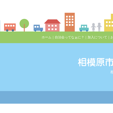
ホーム
｜
自治会ってなぁに？
｜
加入について
｜