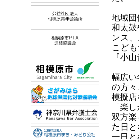
地域団
和太鼓
ンス、
こども
『小山
幅広い
の方々
模擬店
「楽し
双方楽
た日と
一日と