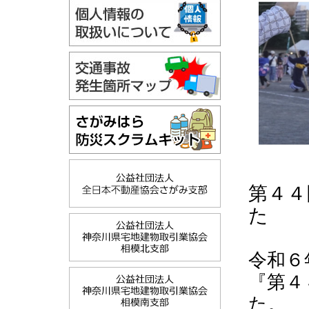
第４４
た
令和６
『第４
た。