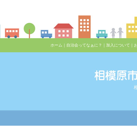
ホーム
｜
自治会ってなぁに？
｜
加入について
｜