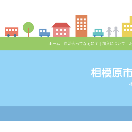
ホーム
｜
自治会ってなぁに？
｜
加入について
｜