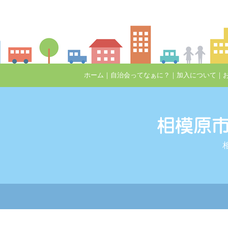
ホーム
｜
自治会ってなぁに？
｜
加入について
｜