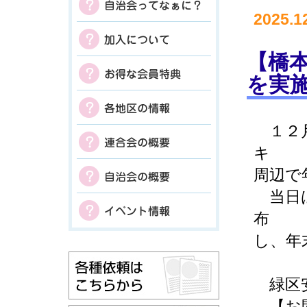
2025.1
【橋
を実
１２月
キ
周辺で
当日は
布
し、年
緑区安
【お問