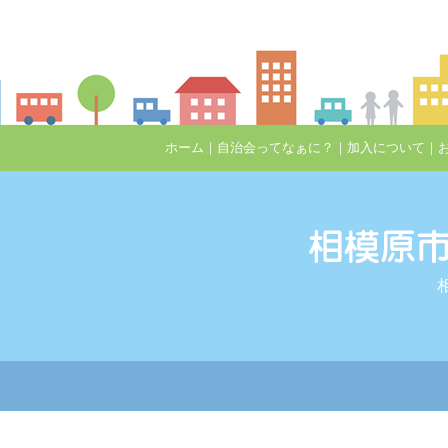
ホーム
｜
自治会ってなぁに？
｜
加入について
｜