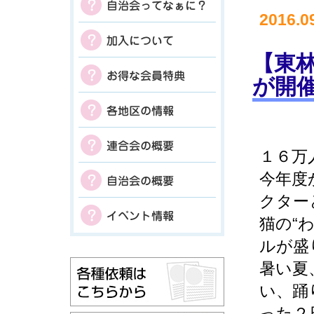
2016.0
【東
が開催
１６万
今年度
クター
猫の“
ルが盛
暑い夏
い、踊
った２