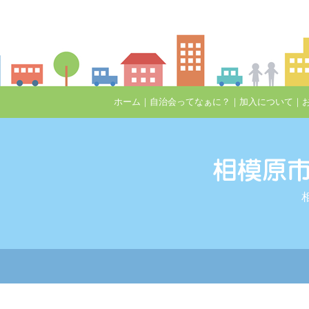
ホーム
｜
自治会ってなぁに？
｜
加入について
｜