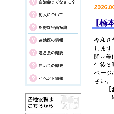
2026.0
【橋
令和８
します
降雨等
午後３
ページ
さい。
【お
緑区
電話