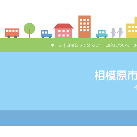
ホーム
｜
自治会ってなぁに？
｜
加入について
｜