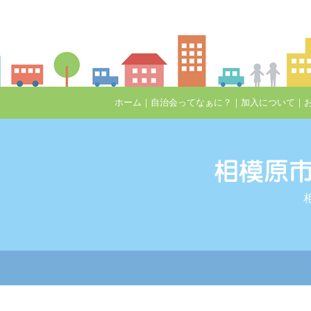
ホーム
｜
自治会ってなぁに？
｜
加入について
｜