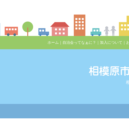
ホーム
｜
自治会ってなぁに？
｜
加入について
｜