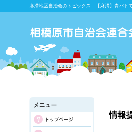
麻溝地区自治会のトピックス 【麻溝】青パト
情報