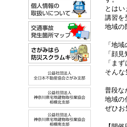
とはい
講習を
地域の
「地域
「顔見
「まず
そんな
普段な
地域の
ぜひお
【開催