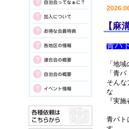
2026.0
【麻
青パ
「地域
「青パ
そんな
な
『実施
青パト
す。