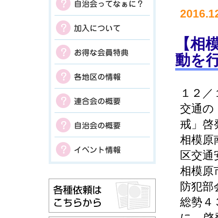
2016.1
【相模
動を
１２／
交通の
戒」啓
相模原
区交通
相模原
防犯部
総勢４
に、啓