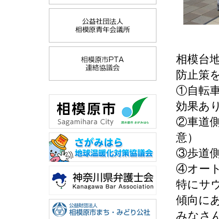
相模台
防止策
①自転
効果あ
②車道
意）
③歩道
④オー
特にサ
傾向に
みなさ