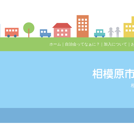
ホーム
｜
自治会ってなぁに？
｜
加入について
｜