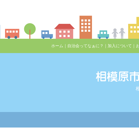
ホーム
｜
自治会ってなぁに？
｜
加入について
｜