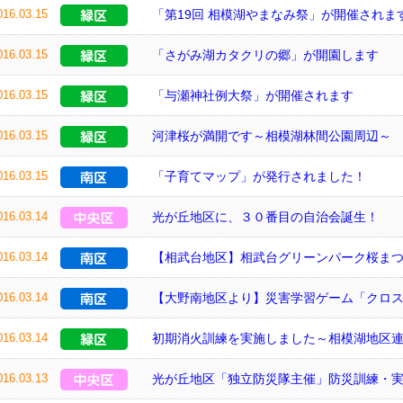
016.03.15
「第19回 相模湖やまなみ祭」が開催されま
016.03.15
「さがみ湖カタクリの郷」が開園します
016.03.15
「与瀬神社例大祭」が開催されます
016.03.15
河津桜が満開です～相模湖林間公園周辺～
016.03.15
「子育てマップ」が発行されました！
016.03.14
光が丘地区に、３０番目の自治会誕生！
016.03.14
【相武台地区】相武台グリーンパーク桜ま
016.03.14
【大野南地区より】災害学習ゲーム「クロス
016.03.14
初期消火訓練を実施しました～相模湖地区
016.03.13
光が丘地区「独立防災隊主催」防災訓練・