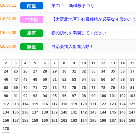
016.03.11
第21回 新磯桜まつり
016.03.09
【大野北地区】心臓移植が必要な４歳のこ
016.03.09
春の訪れを満喫してください
016.03.09
自治会加入促進活動！
2
3
4
5
6
7
8
9
10
11
12
13
14
15
24
25
26
27
28
29
30
31
32
33
34
35
36
37
46
47
48
49
50
51
52
53
54
55
56
57
58
59
68
69
70
71
72
73
74
75
76
77
78
79
80
81
90
91
92
93
94
95
96
97
98
99
100
101
102
103
112
113
114
115
116
117
118
119
120
121
122
123
124
125
134
135
136
137
138
139
140
141
142
143
144
145
146
147
156
157
158
159
160
161
162
163
164
165
166
167
168
169
178