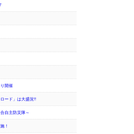
す
つり開催
ロード」は大盛況!!
連合自主防災隊～
実施！