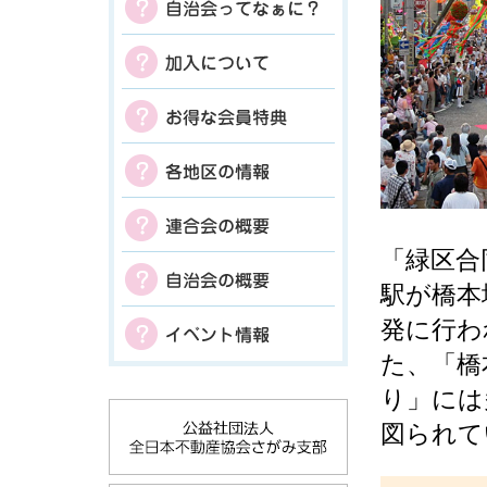
「緑区合
駅が橋本
発に行わ
た、「橋
り」には
図られて