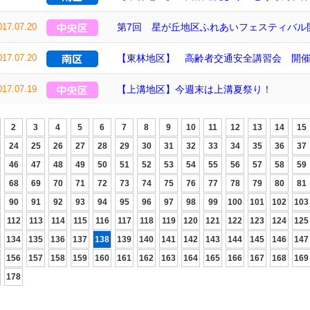
017.07.20
第7回 星が丘地区ふれあいフェスティバル
017.07.20
【東林地区】 高齢者交通安全講習会 開
017.07.19
【上溝地区】今週末は上溝夏祭り！
2
3
4
5
6
7
8
9
10
11
12
13
14
15
24
25
26
27
28
29
30
31
32
33
34
35
36
37
46
47
48
49
50
51
52
53
54
55
56
57
58
59
68
69
70
71
72
73
74
75
76
77
78
79
80
81
90
91
92
93
94
95
96
97
98
99
100
101
102
103
112
113
114
115
116
117
118
119
120
121
122
123
124
125
134
135
136
137
138
139
140
141
142
143
144
145
146
147
156
157
158
159
160
161
162
163
164
165
166
167
168
169
178