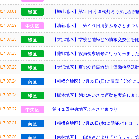
017.08.01
【城山地区】第18回 小倉橋灯ろう流しが開
017.07.29
【清新地区】 第４０回清新ふるさとまつ
017.07.25
【大沢地区】学校と地域との情報交換会を
017.07.25
【藤野地区】役員視察研修に行って来まし
017.07.25
【大沢地区】夏の交通事故防止運動啓発活
017.07.24
【相模台地区】7月23日(日)に青葉自治会
017.07.24
【橋本地区】朝のあいさつ運動を実施しま
017.07.22
第４１回中央地区ふるさとまつり
017.07.21
【相模台地区】7月20日(木)に防犯パトロ
017.07.20
【東林地区】 自治連だより『とうりん』