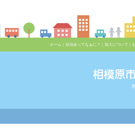
ホーム
｜
自治会ってなぁに？
｜
加入について
｜