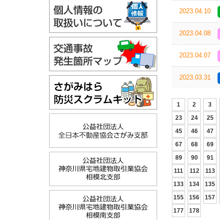
2023.04.10
2023.04.08
2023.04.07
2023.03.31
1
2
3
23
24
25
45
46
47
67
68
69
89
90
91
111
112
113
133
134
135
155
156
157
177
178