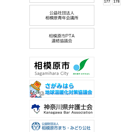
177
178