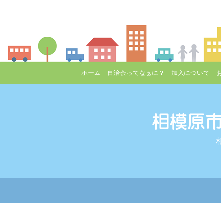
ホーム
｜
自治会ってなぁに？
｜
加入について
｜