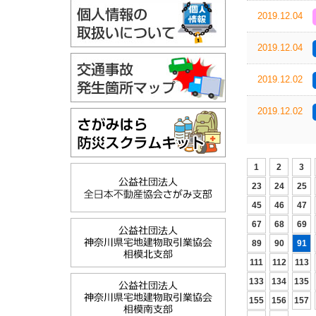
2019.12.04
2019.12.04
2019.12.02
2019.12.02
1
2
3
23
24
25
45
46
47
67
68
69
89
90
91
111
112
113
133
134
135
155
156
157