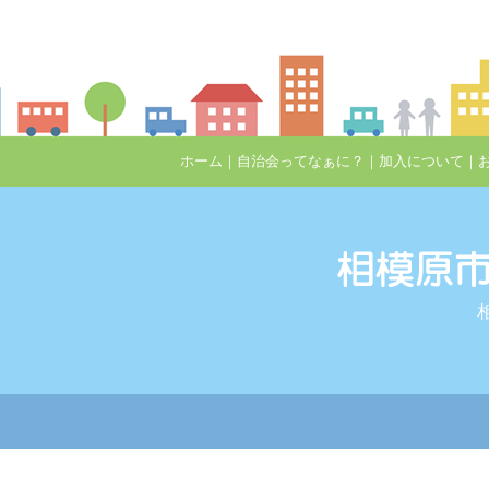
ホーム
｜
自治会ってなぁに？
｜
加入について
｜