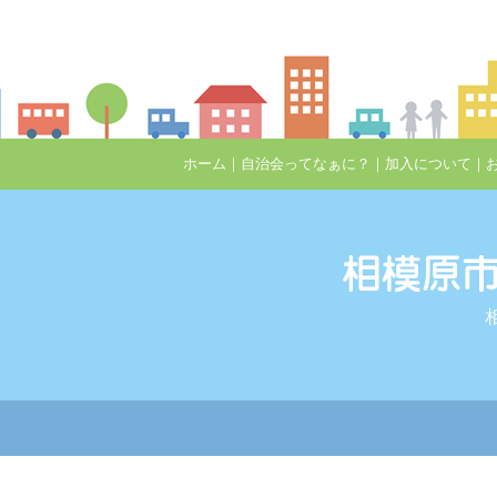
ホーム
｜
自治会ってなぁに？
｜
加入について
｜