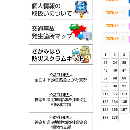
2025.06.24
2025.06.24
2025.06.24
1
2
3
23
24
25
45
46
47
67
68
69
89
90
91
111
112
113
133
134
135
155
156
157
177
178