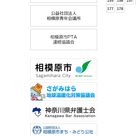
155
156
157
177
178