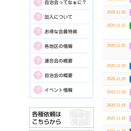
2020.11.26
2020.11.25
2020.11.25
2020.11.20
2020.11.20
2020.11.19
2020.11.19
2020.11.19