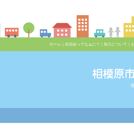
ホーム
｜
自治会ってなぁに？
｜
加入について
｜