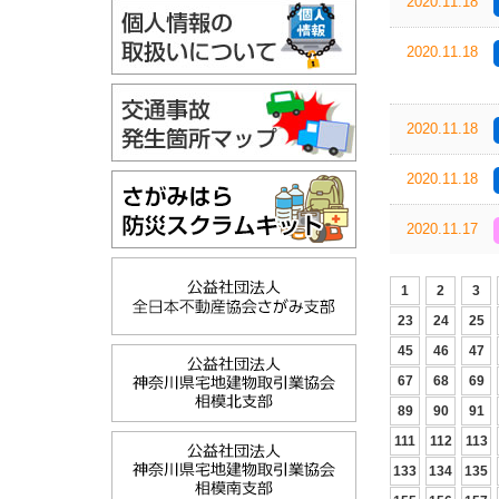
2020.11.18
2020.11.18
2020.11.18
2020.11.18
2020.11.17
1
2
3
23
24
25
45
46
47
67
68
69
89
90
91
111
112
113
133
134
135